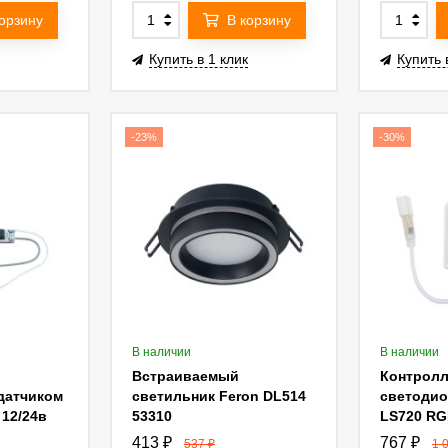
корзину
В корзину
Купить в 1 клик
Купить 
-23%
-30%
В наличии
В наличии
Встраиваемый
Контролл
датчиком
светильник Feron DL514
светодио
 12/24в
53310
LS720 RGB
2119
LD72 Fer
413
₽
767
₽
537
₽
1 