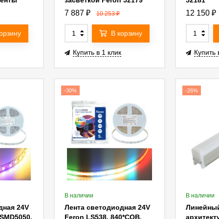
ленты
засветкой Feron 52179
52181
0W 12V
7 887
₽
12 150
₽
10 253
₽
53081
корзину
В корзину
Купить в 1 клик
Купить 
-30%
-26%
В наличии
В наличии
дная 24V
Лента светодиодная 24V
Линейны
*SMD5050,
Feron LS538, 840*COB,
архитект