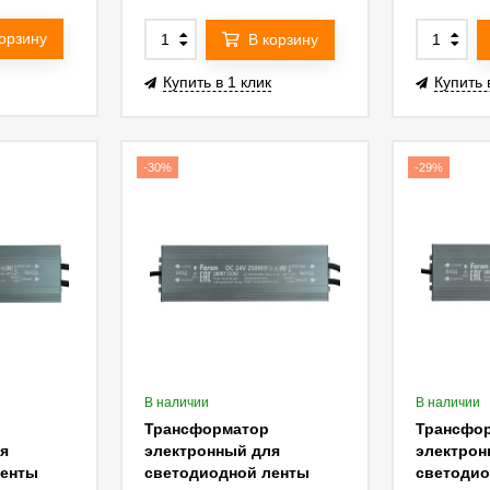
корзину
В корзину
Купить в 1 клик
Купить 
-30%
-29%
В наличии
В наличии
Трансформатор
Трансфо
я
электронный для
электрон
ленты
светодиодной ленты
светодио