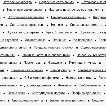
Потолочные люстры
Подвесные светильники
Встраиваемые с
Настенные светильники
Настенно-потолочные светильники
и
Потолочные светильники
Накладные светильники
Карданн
ки
Светильники армстронг
Ночники
Светильники грильято
Подсветка для зеркал
Бра с 1 плафоном
Подсветка для ка
ц и ступеней
Декоративные
Офисные
На прищепке
Торш
адные светильники
Ландшафтные светильники
Садово-парковые
ветильники
Уличные настенные светильники
На солнечных бата
светильники
Прожекторы
Фонарики
Гирлянды уличные
ики
Трековые светильники
Шинопроводы
Комплектующие к 
2 плафонами
С 3 и более плафонами
Накладные споты
Розе
ыключатели
Датчики движения
Диммеры
Стабилизаторы
т
Гибкий неон
Светодиодные модули
Профиль для ленты
ент
Светодиодные ленты
Блоки питания для лент
Соединит