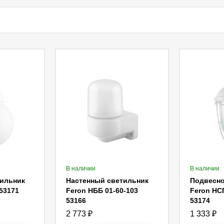
В наличии
В наличии
тильник
Настенный светильник
Подвесно
 53171
Feron НББ 01-60-103
Feron НС
53166
53174
2 773
₽
1 333
₽