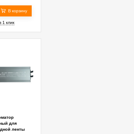
В корзину
в 1 клик
рматор
ный для
дной ленты