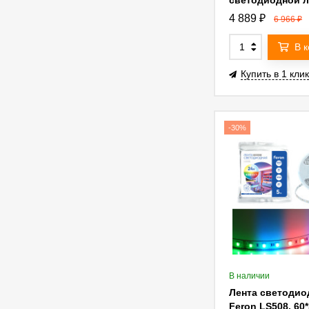
светодиодной 
Feron LB007 25
4 889
₽
6 966
₽
IP67 (драйвер) 
В 
Купить в 1 клик
-30%
В наличии
Лента светодио
Feron LS508, 60