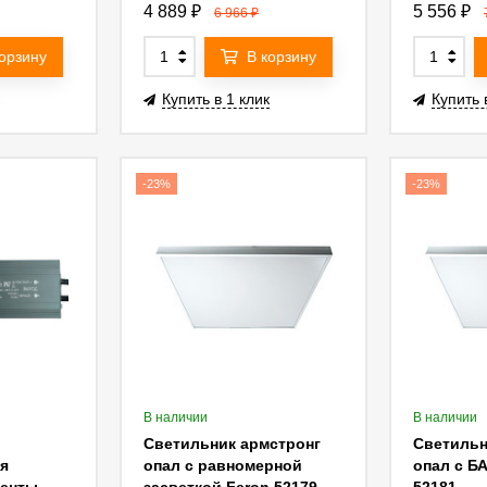
0W 12V
Feron LB007 250W 24V
Feron LB
4 889
₽
5 556
₽
6 966
₽
53082
IP67 (драйвер) 53083
IP67 (дра
корзину
В корзину
Купить в 1 клик
Купить 
-23%
-23%
В наличии
В наличии
Светильник армстронг
Светильн
я
опал с равномерной
опал с БА