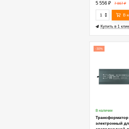
Feron LB007 30
5 556
₽
7 867
₽
IP67 (драйвер) 
В 
Купить в 1 клик
-30%
В наличии
Трансформатор
электронный дл