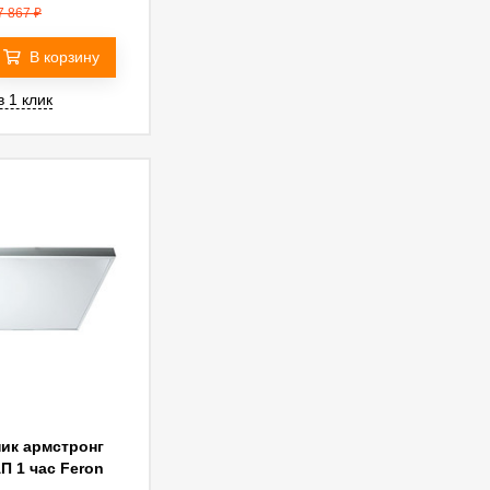
007 300W 24V
7 867
₽
йвер) 53084
В корзину
в 1 клик
ик армстронг
П 1 час Feron