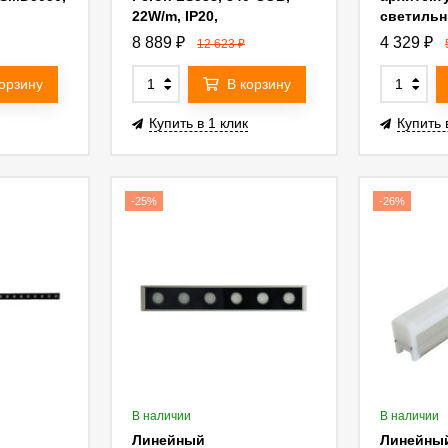
22W/m, IP20,
светильн
K 53336
RGB+2300К+6500K 53337
1 53136
8 889
₽
4 329
₽
12 623
₽
корзину
В корзину
Купить в 1 клик
Купить 
-25%
-26%
В наличии
В наличии
Линейный
Линейны