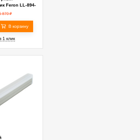
ик Feron LL-894-
5 870
₽
В корзину
в 1 клик
й