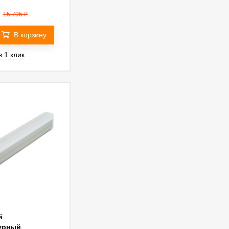
15 795
₽
В корзину
в 1 клик
й
урный