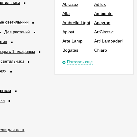
ветильники
Abrasax
Adilux
Alfa
Ambiente
ые светильники
Ambrella Light
Apeyron
Aployt
ArtClassic
Для растений
Arte Lamp
Arti Lampadari
ртин
Bogates
Chiaro
еры с 1 плафоном
 светильники
Показать еще
реях
трекам
тки
ели для лент