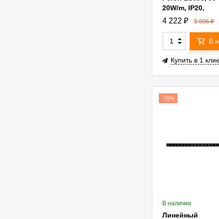
20W/m, IP20,
RGB+2300К+6500
4 222
₽
5 996
₽
В 
Купить в 1 клик
-25%
В наличии
Линейный