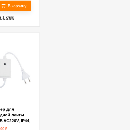
В корзину
в 1 клик
ер для
дной ленты
 AC220V, IP44,
on 53080
090
₽