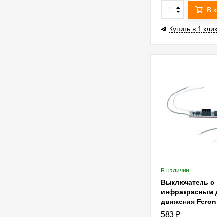
В 
Купить в 1 клик
В наличии
Выключатель с
инфракрасным 
движения Feron
60/120вт LD69 5
583
₽