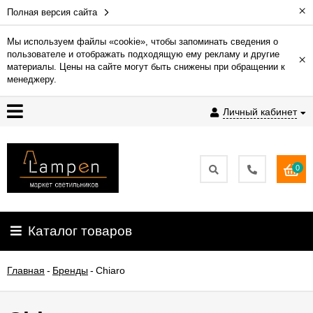
×
Полная версия сайта
Мы используем файлы «cookie», чтобы запоминать сведения о
пользователе и отображать подходящую ему рекламу и другие
×
Гарантия
материалы. Цены на сайте могут быть снижены при обращении к
менеджеру.
Доставка
Личный кабинет
и
оплата
0
Контакты
Установка
Каталог товаров
освещения
Главная
-
Бренды
-
Chiaro
О
компании