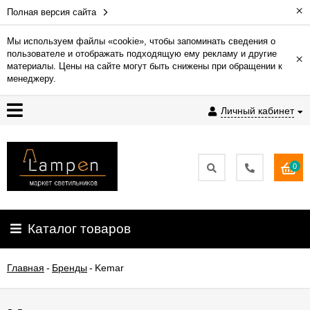
×
Полная версия сайта
Мы используем файлы «cookie», чтобы запоминать сведения о
пользователе и отображать подходящую ему рекламу и другие
×
Гарантия
материалы. Цены на сайте могут быть снижены при обращении к
менеджеру.
Доставка
Личный кабинет
и
оплата
0
Контакты
Установка
Каталог товаров
освещения
Главная
-
Бренды
-
Kemar
О
компании